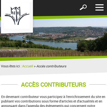
Affic
Afficher
le
le
men
formulaire
de
recherche
Vous êtes ici :
Accueil
>
Accès contributeurs
ACCÈS CONTRIBUTEURS
En devenant contributeur vous participez à l'enrichissement du site en
publiant vos contributions sous forme d'articles et d'actualités et en
annonçant dans l'agenda des évènements qui concernent notre