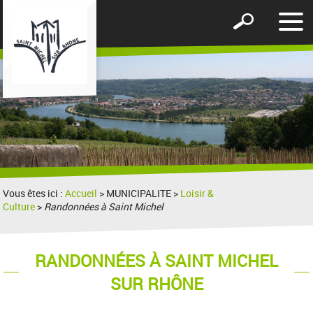
Affic
Afficher
le
le
men
formulaire
de
recherche
Vous êtes ici :
Accueil
> MUNICIPALITE >
Loisir &
Culture
>
Randonnées à Saint Michel
RANDONNÉES À SAINT MICHEL
SUR RHÔNE