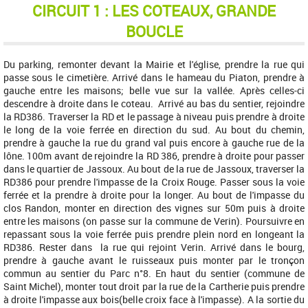
CIRCUIT 1 : LES COTEAUX, GRANDE
BOUCLE
Du parking, remonter devant la Mairie et l'église, prendre la rue qui
passe sous le cimetière. Arrivé dans le hameau du Piaton, prendre à
gauche entre les maisons; belle vue sur la vallée. Après celles-ci
descendre à droite dans le coteau. Arrivé au bas du sentier, rejoindre
la RD386. Traverser la RD et le passage à niveau puis prendre à droite
le long de la voie ferrée en direction du sud. Au bout du chemin,
prendre à gauche la rue du grand val puis encore à gauche rue de la
lône. 100m avant de rejoindre la RD 386, prendre à droite pour passer
dans le quartier de Jassoux. Au bout de la rue de Jassoux, traverser la
RD386 pour prendre l'impasse de la Croix Rouge. Passer sous la voie
ferrée et la prendre à droite pour la longer. Au bout de l'impasse du
clos Randon, monter en direction des vignes sur 50m puis à droite
entre les maisons (on passe sur la commune de Verin). Poursuivre en
repassant sous la voie ferrée puis prendre plein nord en longeant la
RD386. Rester dans la rue qui rejoint Verin. Arrivé dans le bourg,
prendre à gauche avant le ruisseaux puis monter par le tronçon
commun au sentier du Parc n°8. En haut du sentier (commune de
Saint Michel), monter tout droit par la rue de la Cartherie puis prendre
à droite l'impasse aux bois(belle croix face à l'impasse). A la sortie du