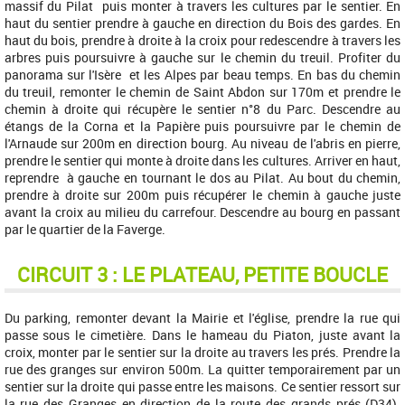
massif du Pilat puis monter à travers les cultures par le sentier. En
haut du sentier prendre à gauche en direction du Bois des gardes. En
haut du bois, prendre à droite à la croix pour redescendre à travers les
arbres puis poursuivre à gauche sur le chemin du treuil. Profiter du
panorama sur l'Isère et les Alpes par beau temps. En bas du chemin
du treuil, remonter le chemin de Saint Abdon sur 170m et prendre le
chemin à droite qui récupère le sentier n°8 du Parc. Descendre au
étangs de la Corna et la Papière puis poursuivre par le chemin de
l'Arnaude sur 200m en direction bourg. Au niveau de l'abris en pierre,
prendre le sentier qui monte à droite dans les cultures. Arriver en haut,
reprendre à gauche en tournant le dos au Pilat. Au bout du chemin,
prendre à droite sur 200m puis récupérer le chemin à gauche juste
avant la croix au milieu du carrefour. Descendre au bourg en passant
par le quartier de la Faverge.
CIRCUIT 3 : LE PLATEAU, PETITE BOUCLE
Du parking, remonter devant la Mairie et l'église, prendre la rue qui
passe sous le cimetière. Dans le hameau du Piaton, juste avant la
croix, monter par le sentier sur la droite au travers les prés. Prendre la
rue des granges sur environ 500m. La quitter temporairement par un
sentier sur la droite qui passe entre les maisons. Ce sentier ressort sur
la rue des Granges en direction de la route des grands prés (D34).