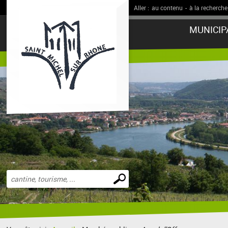
Aller :
au contenu
-
à la recherche
MUNICIP
Effectuer
une
recherche