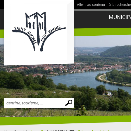
Aller :
au contenu
-
à la recherche
MUNICIP
Effectuer
une
recherche