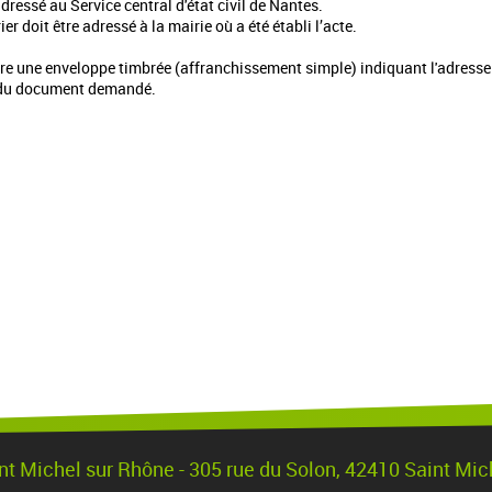
 adressé au
Service central d'état civil de Nantes.
er doit être adressé à la
mairie où a été établi l’acte.
ndre une enveloppe timbrée (affranchissement simple) indiquant l'adresse
nt du document demandé.
nt Michel sur Rhône - 305 rue du Solon, 42410 Saint Mi