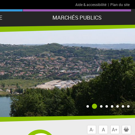
Aide & accessibilité
|
Plan du site
E
MARCHÉS PUBLICS
A-
A
A+
I