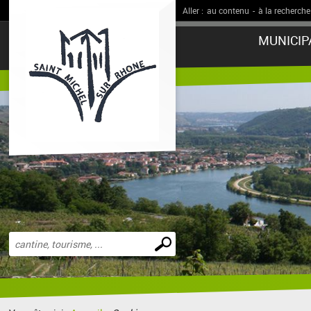
Aller :
au contenu
-
à la recherche
MUNICIP
Effectuer
une
recherche