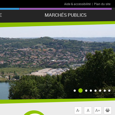
Aide & accessibilité
|
Plan du site
E
MARCHÉS PUBLICS
A-
A
A+
I