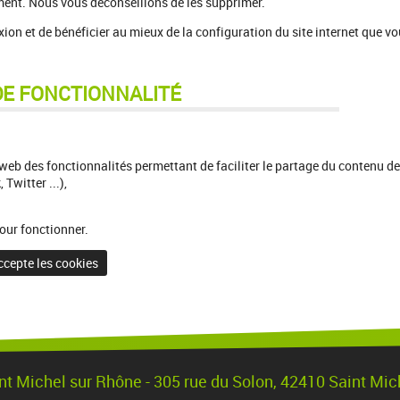
ement. Nous vous déconseillons de les supprimer.
exion et de bénéficier au mieux de la configuration du site internet que v
DE FONCTIONNALITÉ
web des fonctionnalités permettant de faciliter le partage du contenu de
Twitter ...),
our fonctionner.
ccepte les cookies
nt Michel sur Rhône - 305 rue du Solon, 42410 Saint Mi